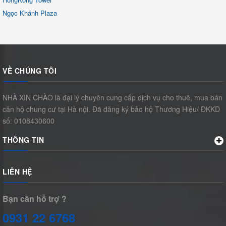
HongKong Tower
Ngọc Khánh Plaza
VỀ CHÚNG TÔI
NHÀ XIN CHÀO là đại lý chuyên cung cấp dịch vụ cho thuê, mua bán
căn hộ chung cư tại Hà nội. Đã đăng ký bảo hộ Thương Hiệu/ ĐKKD
số: 0108430600
THÔNG TIN
LIÊN HỆ
Bạn cần hỗ trợ ?
0931 22 6768