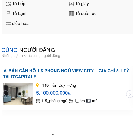
Tủ bếp
Tủ giày
Tủ Lạnh
Tủ quần áo
điều hòa
CÙNG
NGƯỜI ĐĂNG
Những dự án khác cùng người đăng
🌟 BÁN CĂN HỘ 1.5 PHÒNG NGỦ VIEW CITY – GIÁ CHỈ 5.1 TỶ
TẠI D'CAPITALE
119 Trần Duy Hưng
5.100.000.000₫
1.5_phòng ngủ
1_tắm
m2