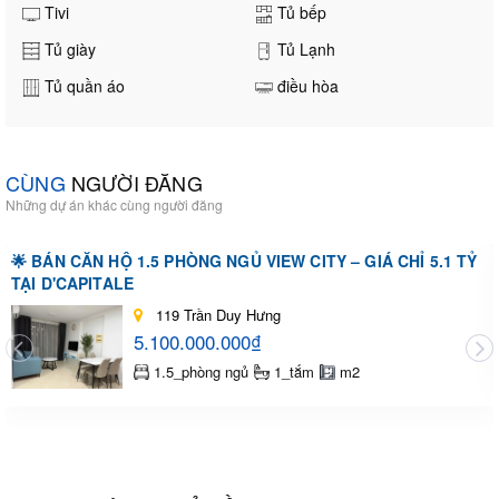
Tivi
Tủ bếp
Tủ giày
Tủ Lạnh
Tủ quần áo
điều hòa
CÙNG
NGƯỜI ĐĂNG
Những dự án khác cùng người đăng
🌟 BÁN CĂN HỘ 1.5 PHÒNG NGỦ VIEW CITY – GIÁ CHỈ 5.1 TỶ
TẠI D'CAPITALE
119 Trần Duy Hưng
5.100.000.000₫
1.5_phòng ngủ
1_tắm
m2