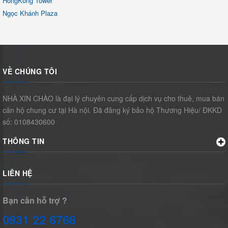
HongKong Tower
Ngọc Khánh Plaza
VỀ CHÚNG TÔI
NHÀ XIN CHÀO là đại lý chuyên cung cấp dịch vụ cho thuê, mua bán
căn hộ chung cư tại Hà nội. Đã đăng ký bảo hộ Thương Hiệu/ ĐKKD
số: 0108430600
THÔNG TIN
LIÊN HỆ
Bạn cần hỗ trợ ?
0931 22 6768