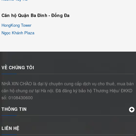
Căn hộ Quận Ba Đình - Đống Đa
HongKong Tower
Ngọc Khánh Plaza
VỀ CHÚNG TÔI
NHÀ XIN CHÀO là đại lý chuyên cung cấp dịch vụ cho thuê, mua bán
căn hộ chung cư tại Hà nội. Đã đăng ký bảo hộ Thương Hiệu/ ĐKKD
số: 0108430600
THÔNG TIN
LIÊN HỆ