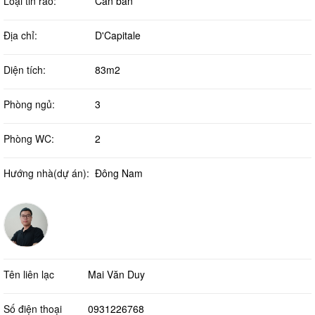
Loại tin rao:
Cần bán
Địa chỉ:
D'Capitale
Diện tích:
83m2
Phòng ngủ:
3
Phòng WC:
2
Hướng nhà(dự án):
Đông Nam
Tên liên lạc
Mai Văn Duy
Số điện thoại
0931226768