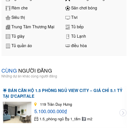
Rèm che
Sân chơi bóng
Siêu thị
Tivi
Trung Tâm Thương Mại
Tủ bếp
Tủ giày
Tủ Lạnh
Tủ quần áo
điều hòa
CÙNG
NGƯỜI ĐĂNG
Những dự án khác cùng người đăng
🌟 BÁN CĂN HỘ 1.5 PHÒNG NGỦ VIEW CITY – GIÁ CHỈ 5.1 TỶ
TẠI D'CAPITALE
119 Trần Duy Hưng
5.100.000.000₫
1.5_phòng ngủ
1_tắm
m2